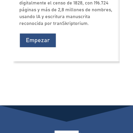
digitalmente el censo de 1828, con 196.724
exp
páginas y más de 2,8 millones de nombres,
dir
usando IA y escritura manuscrita
uti
reconocida por tranSkriptorium.
cin
con
Empezar