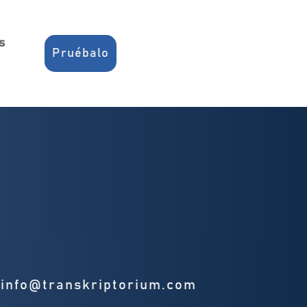
s
Pruébalo
info@transkriptorium.com